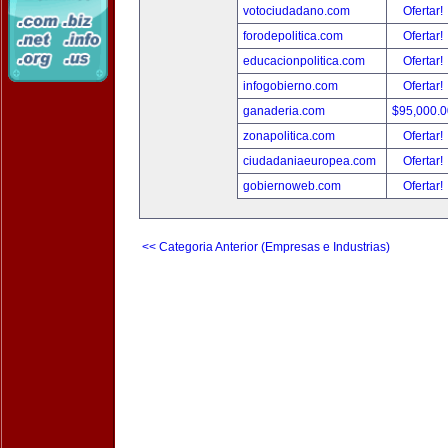
votociudadano.com
Ofertar!
forodepolitica.com
Ofertar!
educacionpolitica.com
Ofertar!
infogobierno.com
Ofertar!
ganaderia.com
$95,000.
zonapolitica.com
Ofertar!
ciudadaniaeuropea.com
Ofertar!
gobiernoweb.com
Ofertar!
<< Categoria Anterior (Empresas e Industrias)