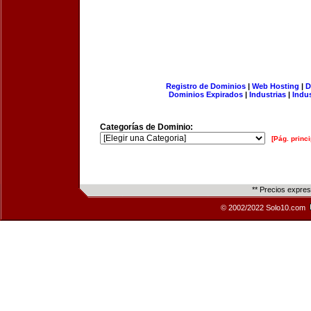
Registro de Dominios
|
Web Hosting
|
D
Dominios Expirados
|
Industrias
|
Indu
Categorías de Dominio:
[Pág. princi
** Precios expre
© 2002/2022 Solo10.com