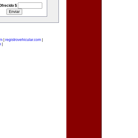
Ofrecido $
om
|
registrovehicular.com
|
m
|