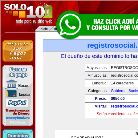
registrosocia
El dueño de este dominio lo ha
Mayusculas:
REGISTROSOC
Minusculas:
registrosocial.c
Longitud:
14 caracteres
Categorias:
Gobierno
,
Soci
Precio:
$650.00
Visitar!
registrosocial
Serán consideradas ofer
R