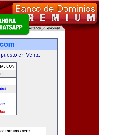
l.com
 puesto en Venta
IAL.COM
om
edad
.com
tas
ealizar una Oferta