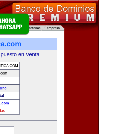
ca.com
 puesto en Venta
TICA.COM
a.com
erno
ta!
a.com
tas