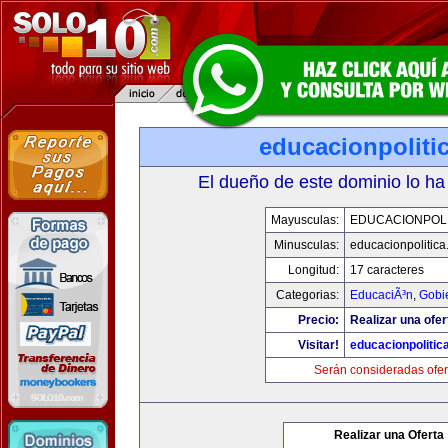
educacionpoliti
El dueño de este dominio lo ha
Mayusculas:
EDUCACIONPOLI
Minusculas:
educacionpolitic
Longitud:
17 caracteres
Categorias:
EducaciÃ³n
,
Gobi
Precio:
Realizar una ofer
Visitar!
educacionpolitic
Serán consideradas ofer
Realizar una Oferta