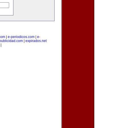
.com
|
e-periodicos.com
|
e-
publicidad.com
|
expirados.net
|