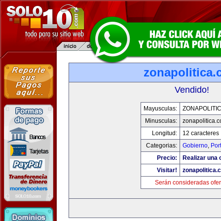
zonapolitica
Vendido!
Mayusculas:
ZONAPOLITI
Minusculas:
zonapolitica.
Longitud:
12 caracteres
Categorias:
Gobierno
,
Por
Precio:
Realizar una o
Visitar!
zonapolitica.
Serán consideradas ofer