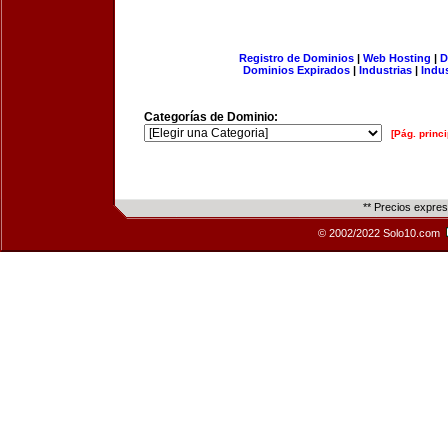
Registro de Dominios
|
Web Hosting
|
D
Dominios Expirados
|
Industrias
|
Indu
Categorías de Dominio:
[Pág. princi
** Precios expre
© 2002/2022 Solo10.com