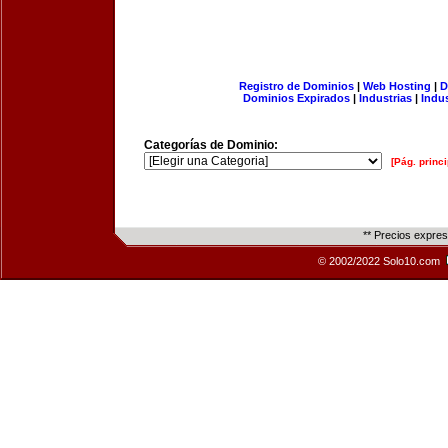
Registro de Dominios
|
Web Hosting
|
D
Dominios Expirados
|
Industrias
|
Indu
Categorías de Dominio:
[Pág. princi
** Precios expre
© 2002/2022 Solo10.com