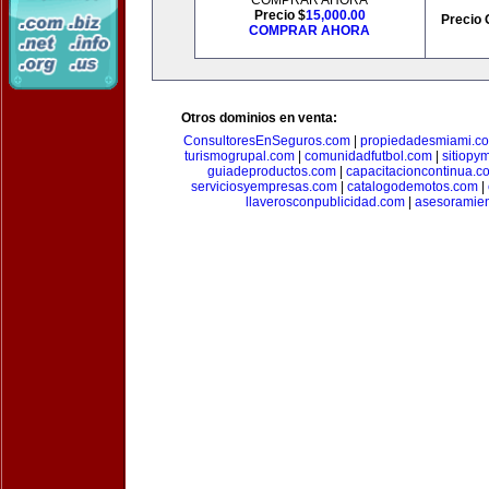
COMPRAR AHORA
Precio $
15,000.00
Precio 
COMPRAR AHORA
Otros dominios en venta:
ConsultoresEnSeguros.com
|
propiedadesmiami.c
turismogrupal.com
|
comunidadfutbol.com
|
sitiopy
guiadeproductos.com
|
capacitacioncontinua.c
serviciosyempresas.com
|
catalogodemotos.com
|
llaverosconpublicidad.com
|
asesoramie