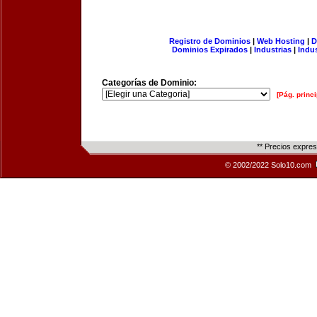
Registro de Dominios
|
Web Hosting
|
D
Dominios Expirados
|
Industrias
|
Indu
Categorías de Dominio:
[Pág. princi
** Precios expre
© 2002/2022 Solo10.com