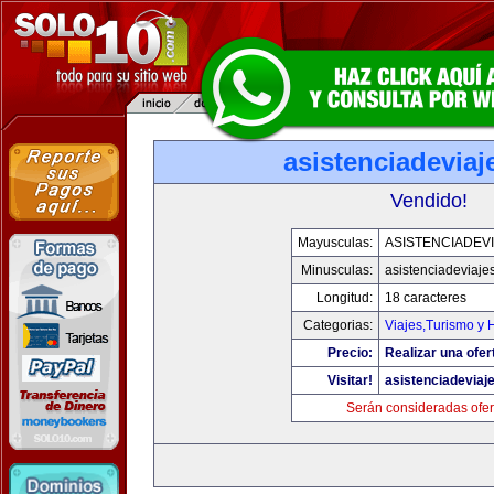
asistenciadevia
Vendido!
Mayusculas:
ASISTENCIADEV
Minusculas:
asistenciadeviaje
Longitud:
18 caracteres
Categorias:
Viajes,Turismo y
Precio:
Realizar una ofer
Visitar!
asistenciadeviaj
Serán consideradas ofer