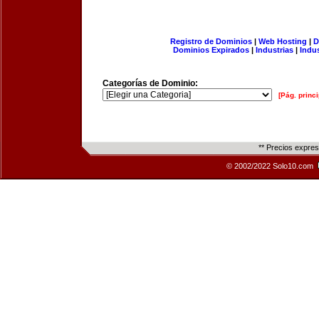
Registro de Dominios
|
Web Hosting
|
D
Dominios Expirados
|
Industrias
|
Indu
Categorías de Dominio:
[Pág. princi
** Precios expre
© 2002/2022 Solo10.com