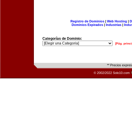
Registro de Dominios
|
Web Hosting
|
D
Dominios Expirados
|
Industrias
|
Indu
Categorías de Dominio:
[Pág. princi
** Precios expre
© 2002/2022 Solo10.com