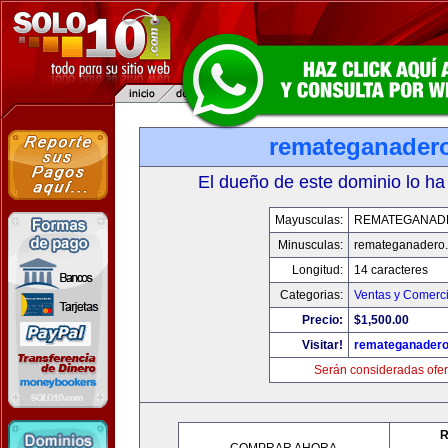
remateganader
El dueño de este dominio lo ha
Mayusculas:
REMATEGANAD
Minusculas:
remateganadero
Longitud:
14 caracteres
Categorias:
Ventas y Comerci
Precio:
$1,500.00
Visitar!
remateganader
Serán consideradas ofer
R