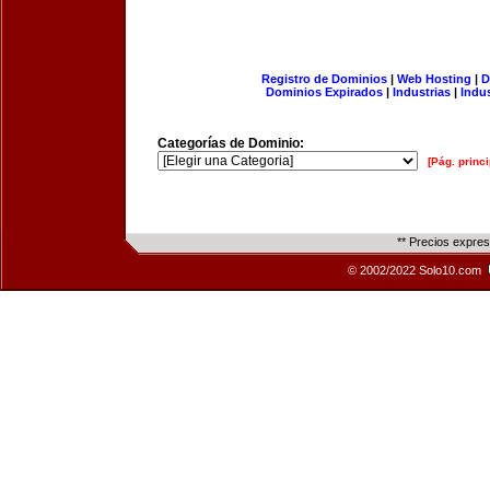
Registro de Dominios
|
Web Hosting
|
D
Dominios Expirados
|
Industrias
|
Indu
Categorías de Dominio:
[Pág. princi
** Precios expre
© 2002/2022 Solo10.com