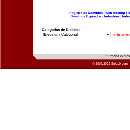
Registro de Dominios
|
Web Hosting
|
D
Dominios Expirados
|
Industrias
|
Indu
Categorías de Dominio:
[Pág. princi
** Precios expre
© 2002/2022 Solo10.com