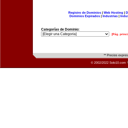
Registro de Dominios
|
Web Hosting
|
D
Dominios Expirados
|
Industrias
|
Indu
Categorías de Dominio:
[Pág. princi
** Precios expre
© 2002/2022 Solo10.com