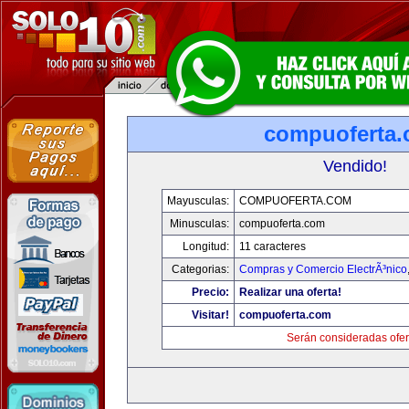
compuoferta
Vendido!
Mayusculas:
COMPUOFERTA.COM
Minusculas:
compuoferta.com
Longitud:
11 caracteres
Categorias:
Compras y Comercio ElectrÃ³nico
Precio:
Realizar una oferta!
Visitar!
compuoferta.com
Serán consideradas ofer