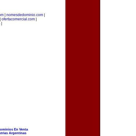
om
|
nomesdedominio.com
|
|
ofertacomercial.com
|
m
|
ominios En Venta
strias Argentinas