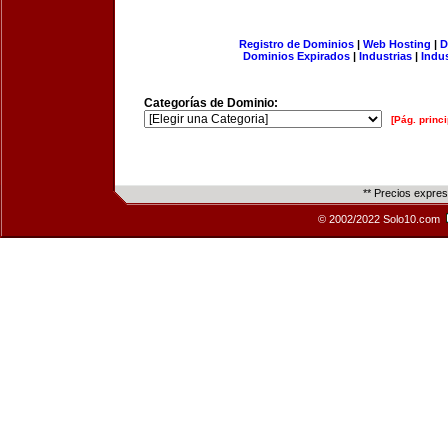
Registro de Dominios
|
Web Hosting
|
D
Dominios Expirados
|
Industrias
|
Indu
Categorías de Dominio:
[Pág. princi
** Precios expre
© 2002/2022 Solo10.com