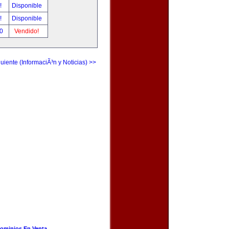
r!
Disponible
r!
Disponible
00
Vendido!
uiente (InformaciÃ³n y Noticias) >>
ominios En Venta