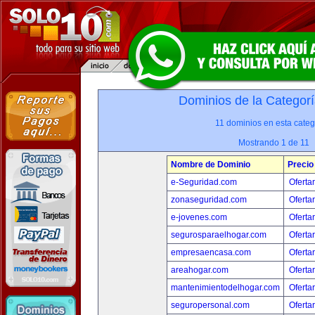
Dominios de la Categorí
11 dominios en esta categ
Mostrando 1 de 11
Nombre de Dominio
Precio
e-Seguridad.com
Oferta
zonaseguridad.com
Oferta
e-jovenes.com
Oferta
segurosparaelhogar.com
Oferta
empresaencasa.com
Oferta
areahogar.com
Oferta
mantenimientodelhogar.com
Oferta
seguropersonal.com
Oferta