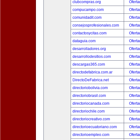
clubcompras.org
Oferta
compucampo.com
Oferta
comunidadit.com
Oferta
consejosprofesionales.com
Oferta
contactosycitas.com
Oferta
dataguia.com
Oferta
desarrolladores.org
Oferta
desarrollodesitios.com
Oferta
descargas365.com
Oferta
directodefabrica.com.ar
Oferta
DirectoDeFabrica.net
Oferta
directoriobolivia.com
Oferta
directoriobrasil.com
Oferta
directoriocanada.com
Oferta
directoriochile.com
Oferta
directoriocreativo.com
Oferta
directorioecuatoriano.com
Oferta
directorioempleo.com
Oferta