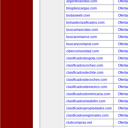
argentinaindex.com
Oferta
blogdescargas.com
Oferta
bodasweb.com
Oferta
bolsadeclasificados.com
Oferta
buscamascotas.com
Oferta
buscaromance.com
Oferta
buscarycomprar.com
Oferta
cibercomunidad.com
Oferta
clasificadosbogota.com
Oferta
clasificadoscoches.com
Oferta
clasificadosdechile.com
Oferta
clasificadosdecoches.com
Oferta
clasificadosdemexico.com
Oferta
clasificadosdominicana.com
Oferta
clasificadosmedellin.com
Oferta
clasificadospropiedades.com
Oferta
clasificadosregionales.com
Oferta
clubcompras.net
Oferta