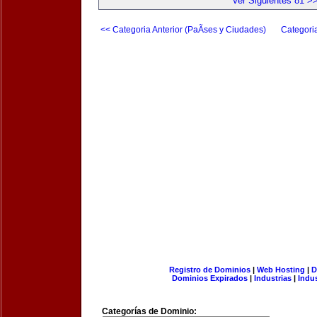
Ver Siguientes 81 >
<< Categoria Anterior (PaÃ­ses y Ciudades)
Categori
Registro de Dominios
|
Web Hosting
|
D
Dominios Expirados
|
Industrias
|
Indu
Categorías de Dominio: