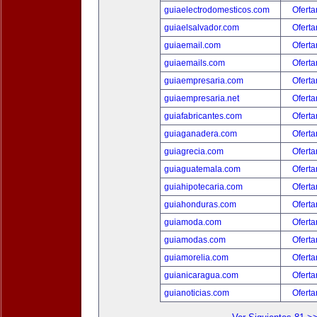
guiaelectrodomesticos.com
Oferta
guiaelsalvador.com
Oferta
guiaemail.com
Oferta
guiaemails.com
Oferta
guiaempresaria.com
Oferta
guiaempresaria.net
Oferta
guiafabricantes.com
Oferta
guiaganadera.com
Oferta
guiagrecia.com
Oferta
guiaguatemala.com
Oferta
guiahipotecaria.com
Oferta
guiahonduras.com
Oferta
guiamoda.com
Oferta
guiamodas.com
Oferta
guiamorelia.com
Oferta
guianicaragua.com
Oferta
guianoticias.com
Oferta