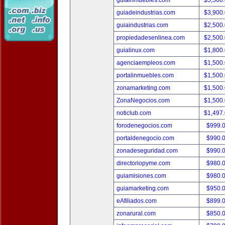
guiainmuebles.com
$5,500
guiadeindustrias.com
$3,900
guiaindustrias.com
$2,500
propiedadesenlinea.com
$2,500
guialinux.com
$1,800
agenciaempleos.com
$1,500
portalinmuebles.com
$1,500
zonamarketing.com
$1,500
ZonaNegocios.com
$1,500
noticlub.com
$1,497
forodenegocios.com
$999.
portaldenegocio.com
$990.
zonadeseguridad.com
$990.
directoriopyme.com
$980.
guiamisiones.com
$980.
guiamarketing.com
$950.
eAfiliados.com
$899.
zonarural.com
$850.