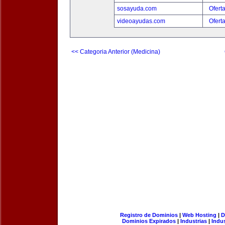
sosayuda.com
Ofert
videoayudas.com
Ofert
<< Categoria Anterior (Medicina)
Registro de Dominios
|
Web Hosting
|
D
Dominios Expirados
|
Industrias
|
Indu