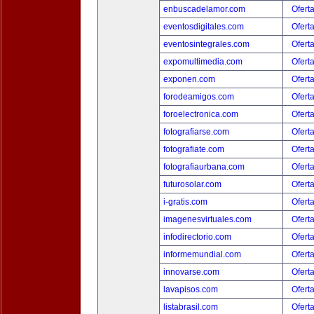
enbuscadelamor.com
Ofert
eventosdigitales.com
Ofert
eventosintegrales.com
Ofert
expomultimedia.com
Ofert
exponen.com
Ofert
forodeamigos.com
Ofert
foroelectronica.com
Ofert
fotografiarse.com
Ofert
fotografiate.com
Ofert
fotografiaurbana.com
Ofert
futurosolar.com
Ofert
i-gratis.com
Ofert
imagenesvirtuales.com
Ofert
infodirectorio.com
Ofert
informemundial.com
Ofert
innovarse.com
Ofert
lavapisos.com
Ofert
listabrasil.com
Ofert