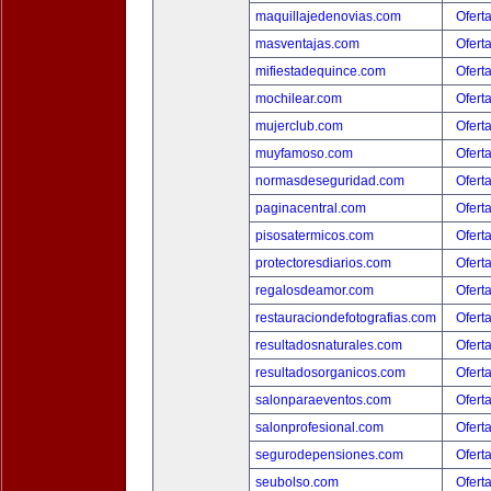
maquillajedenovias.com
Ofert
masventajas.com
Ofert
mifiestadequince.com
Ofert
mochilear.com
Ofert
mujerclub.com
Ofert
muyfamoso.com
Ofert
normasdeseguridad.com
Ofert
paginacentral.com
Ofert
pisosatermicos.com
Ofert
protectoresdiarios.com
Ofert
regalosdeamor.com
Ofert
restauraciondefotografias.com
Ofert
resultadosnaturales.com
Ofert
resultadosorganicos.com
Ofert
salonparaeventos.com
Ofert
salonprofesional.com
Ofert
segurodepensiones.com
Ofert
seubolso.com
Ofert