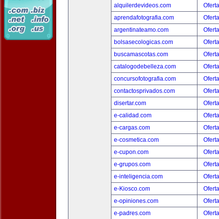
alquilerdevideos.com
Ofert
aprendafotografia.com
Ofert
argentinateamo.com
Ofert
bolsasecologicas.com
Ofert
buscamascotas.com
Ofert
catalogodebelleza.com
Ofert
concursofotografia.com
Ofert
contactosprivados.com
Ofert
disertar.com
Ofert
e-calidad.com
Ofert
e-cargas.com
Ofert
e-cosmetica.com
Ofert
e-cupon.com
Ofert
e-grupos.com
Ofert
e-inteligencia.com
Ofert
e-Kiosco.com
Ofert
e-opiniones.com
Ofert
e-padres.com
Ofert