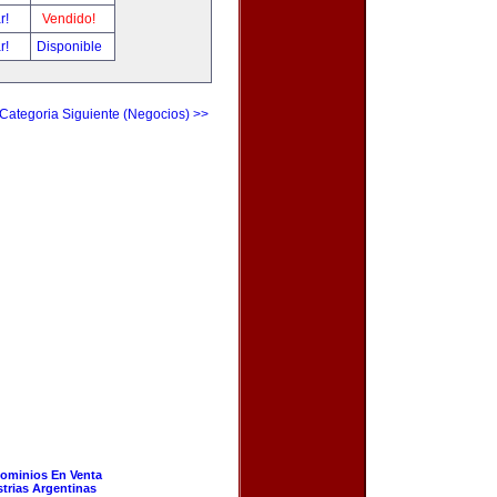
ar!
Vendido!
ar!
Disponible
Categoria Siguiente (Negocios) >>
ominios En Venta
strias Argentinas